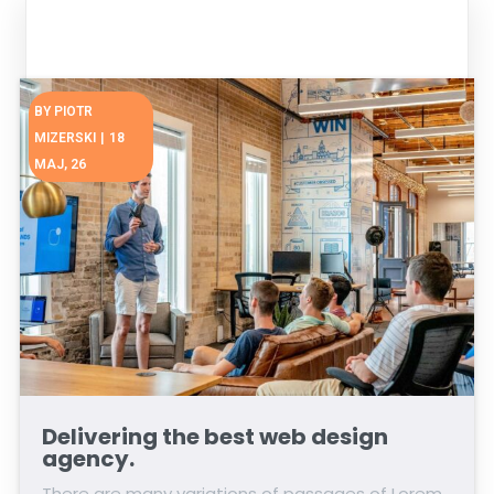
BY
PIOTR
MIZERSKI
|
18
MAJ, 26
Delivering the best web design
agency.
There are many variations of passages of Lorem