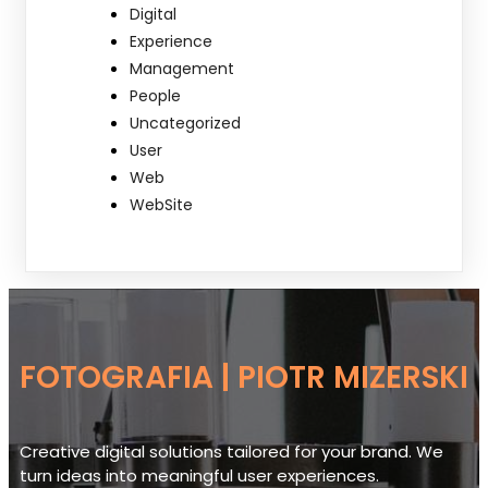
Digital
Experience
Management
People
Uncategorized
User
Web
WebSite
FOTOGRAFIA | PIOTR MIZERSKI
Creative digital solutions tailored for your brand. We
turn ideas into meaningful user experiences.